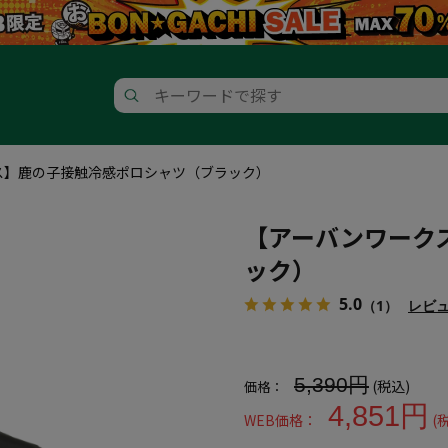
ス】鹿の子接触冷感ポロシャツ（ブラック）
【アーバンワーク
ック）
5.0
（1）
レビ
大きいサイズ メンズ 【アーバ
5,390円
(税込)
価格：
4,851円
WEB価格：
(