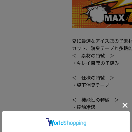
夏に最適なアイス鹿の子素
カット、消臭テープと多機
＜ 素材の特徴 ＞
・キレイ目鹿の子編み
＜ 仕様の特徴 ＞
・脇下消臭テープ
＜ 機能性の特徴 ＞
・接触冷感
・紫外線遮断
・吸水速乾