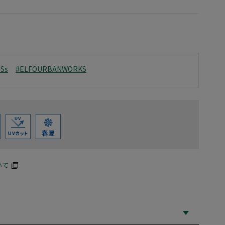
6Ss
#ELFOURBANWORKS
いて