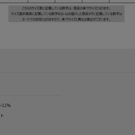
ン11%
ット