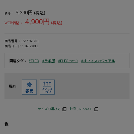
大きいサイズ メンズ 【＋LABO】鹿の子BIZポロシャツ ボタンダ
(税込)
5,390円
価格：
4,900円
(税込)
WEB価格：
商品番号：
1537763201
商品コード：
163220FL
関連タグ
：
#ELFO
#ラボ服
#ELFOmen's
#オフィスカジュアル
機能
サイズの選び方
お直しについて
色