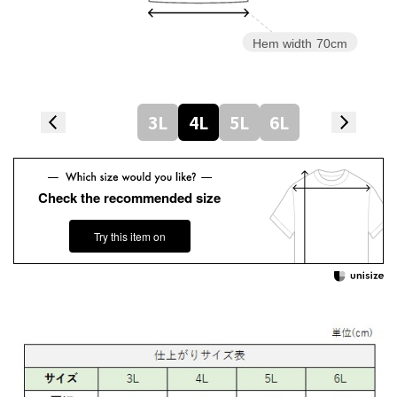
Hem width
70cm
3L
4L
5L
6L
Check the recommended size
Try this item on