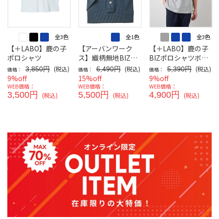
全3色
全1色
全3色
【＋LABO】鹿の子
【アーバンワーク
【＋LABO】鹿の子
ポロシャツ
ス】織柄無地BIZポ
BIZポロシャツボタ
ロシャツボタンダウ
ンダウン
(税込)
(税込)
(税込)
3,850円
6,490円
5,390円
価格：
価格：
価格：
ン半袖
9%off
15%off
9%off
WEB価格：
WEB価格：
WEB価格：
3,500円
5,500円
4,900円
(税込)
(税込)
(税込)