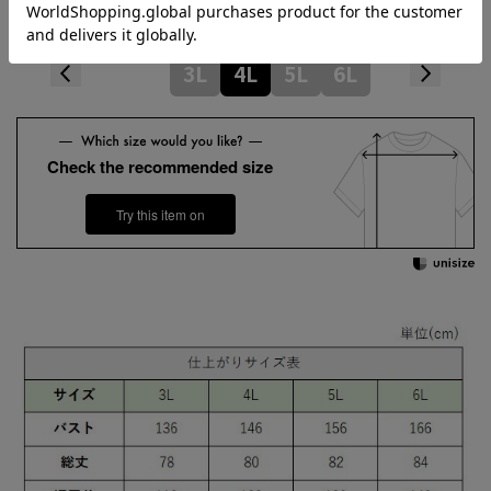
3L
4L
5L
6L
Check the recommended size
Try this item on