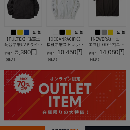
全3色
全3色
全3色
【TULTEX】珪藻土
【OCEANPACIFIC】
【NEWERA(ニュー
配合冷感UVドライフ
接触冷感ストレッチ
エラ)】OD半袖ユー
ルジップパーカー＊
UV長袖フルジップパ
ティリティーピステ
5,390円
10,450円
14,080円
価格：
価格：
価格：
カタログ商品
ーカー＊カタログ商
＊カタログ商品
(税込)
(税込)
(税込)
品