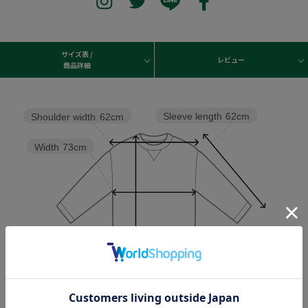
サイズ表 /
レビュー
商品詳細
Sleeve length
62cm
Shoulder width
62cm
Width
73cm
Length
80cm
Hem width
60cm