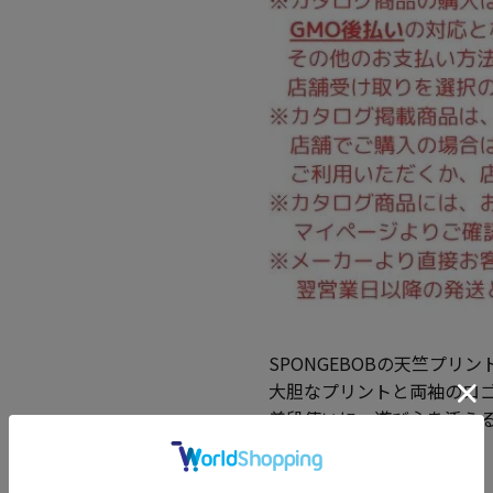
SPONGEBOBの天竺プリ
大胆なプリントと両袖のロ
普段使いに、遊び心を添え
プリント/リブ(袖口)