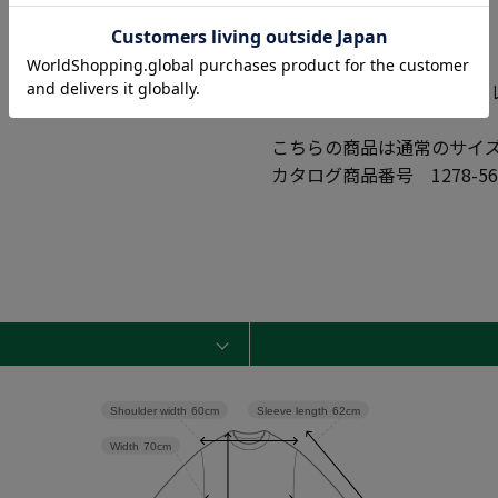
●素材
本体：綿 100%
リブ部分：綿 95% ポリウ
こちらの商品は通常のサイ
カタログ商品番号 1278-56
Sleeve length
62cm
Shoulder width
60cm
Width
70cm