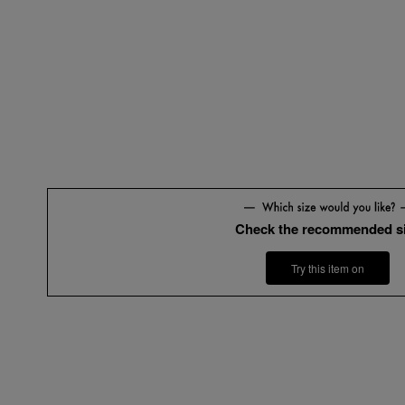
Check the recommended s
Try this item on