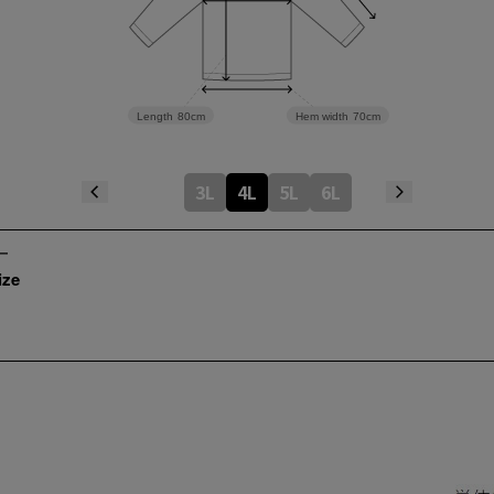
Length
80cm
Hem width
70cm
3L
4L
5L
6L
ize