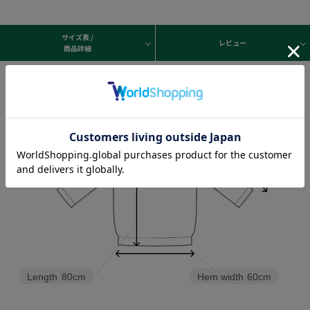
サイズ表 /
レビュー
商品詳細
Sleeve length
62cm
Shoulder width
62cm
Width
73cm
Length
80cm
Hem width
60cm