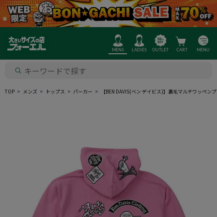
MENS
LADIES
OUTLET
CART
MENU
TOP
メンズ
トップス
パーカー
【BEN DAVIS(ベン デイビス)】裏毛マルチワッ