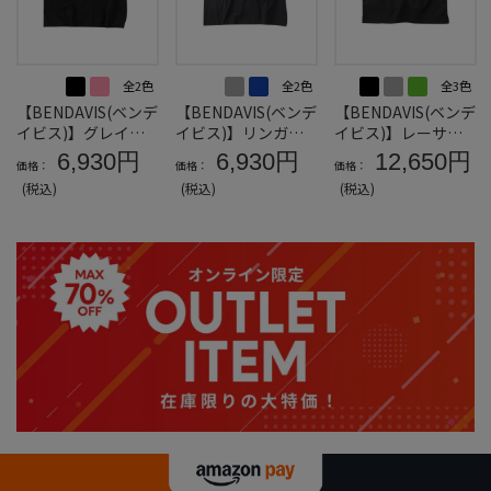
全2色
全2色
全3色
【BENDAVIS(ベンデ
【BENDAVIS(ベンデ
【BENDAVIS(ベンデ
イビス)】グレイト
イビス)】リンガー
イビス)】レーサー
フル半袖Tシャツ＊
ヘンリーネック半袖
レトロ刺繍ワーク半
6,930円
6,930円
12,650円
価格：
価格：
価格：
カタログ商品
Tシャツ＊カタログ
袖シャツ＊カタログ
(税込)
(税込)
(税込)
商品
商品