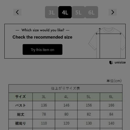
3L
4L
5L
6L
Check the recommended size
Try this item on