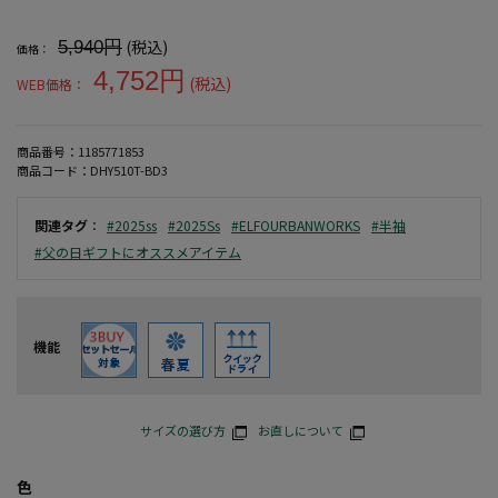
大きいサイズ メンズ 【アーバンワークス】ニット鹿の子調BIZポ
(税込)
5,940円
価格：
4,752円
(税込)
WEB価格：
商品番号：
1185771853
商品コード：
DHY510T-BD3
関連タグ
：
#2025ss
#2025Ss
#ELFOURBANWORKS
#半袖
#父の日ギフトにオススメアイテム
機能
サイズの選び方
お直しについて
色