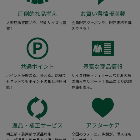
圧倒的な品揃え
お買い得情報満載
大型店限定商品や、特別サイズも豊
会員限定クーポンや、限定価格で購
富！
入できる！
共通ポイント
豊富な商品情報
ポイントが貯まる、使える。店舗で
サイズ詳細・ディテールなどお客様
もネットでもポイントの相互利用可
の購入をサポート！商品により店頭
能！
在庫も表示。
返品・補正サービス
アフターケア
補正前・着用前の返品可能
全国のフォーエル店舗が、購入後も
※一部返品不可商品あり購入時の補
安心サポート