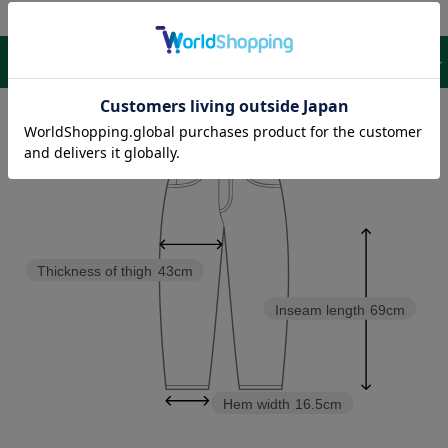
サイズ表 /
レビュー
商品詳細
Waist
100〜138cm
Thickness of thigh
43cm
Inseam length
69cm
Hem width
16.5cm