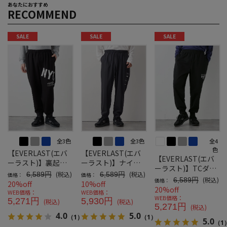
あなたにおすすめ
RECOMMEND
SALE
SALE
SALE
全3色
全3色
全4
色
【EVERLAST(エバ
【EVERLAST(エバ
【EVERLAST(エバ
ーラスト)】裏起毛
ーラスト)】ナイロ
ーラスト)】TCダン
ロングパンツ
ンストレッチロング
(税込)
(税込)
6,589円
6,589円
価格：
価格：
ボールロングパンツ
(税込)
6,589円
価格：
パンツ
20%off
10%off
20%off
WEB価格：
WEB価格：
WEB価格：
5,271円
5,930円
(税込)
(税込)
5,271円
(税込)
4.0
5.0
（1）
（1）
5.0
（1