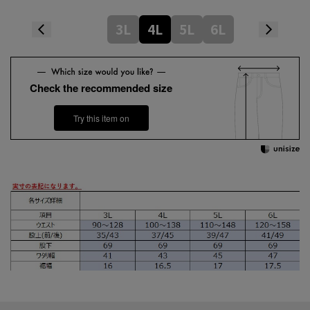
3L
4L
5L
6L
Check the recommended size
Try this item on