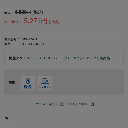
大きいサイズ メンズ 【EVERLAST(エバーラスト)】裏シャギー
(税込)
6,589円
価格：
5,271円
(税込)
WEB価格：
商品番号：
1649722451
商品コード：
ELC43304HB-A
関連タグ
：
#EVERLAST
#エバーラスト
#セットアップ可能商品
機能
サイズの選び方
お直しについて
色