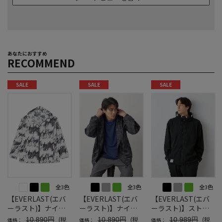
あなたにおすすめ
RECOMMEND
SALE
SALE
SALE
全3色
全3色
全3色
【EVERLAST(エバ
【EVERLAST(エバ
【EVERLAST(エバ
ーラスト)】ナイロ
ーラスト)】ナイロ
ーラスト)】ストレ
ンジャケット
ンジャケット
ッチパーカージャケ
(税
(税
(税
10,890円
10,890円
10,989円
価格：
価格：
価格：