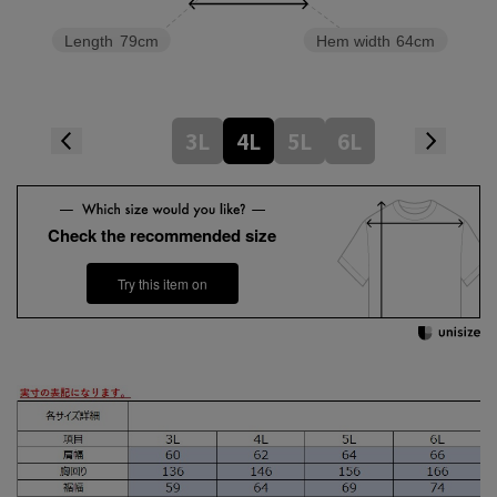
Length
79cm
Hem width
64cm
3L
4L
5L
6L
Check the recommended size
Try this item on