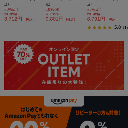
ット
込)
込)
込)
20%off
10%off
20%off
WEB価格：
WEB価格：
WEB価格：
8,712円
9,801円
8,791円
(税込)
(税込)
(税込)
5.0
（1