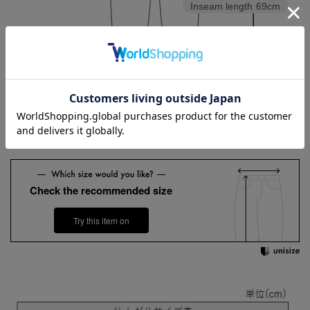
Inseam length
69cm
Hem width
17.3cm
3L
4L
5L
6L
Check the recommended size
Try this item on