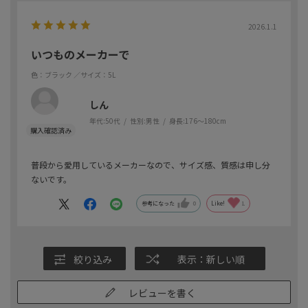
2026.1.1
いつものメーカーで
色：ブラック
／サイズ：5L
しん
年代:
50代
性別:
男性
身長:
176～180cm
普段から愛用しているメーカーなので、サイズ感、質感は申し分
ないです。
参考になった
0
Like!
1
絞り込み
表示：新しい順
レビューを書く