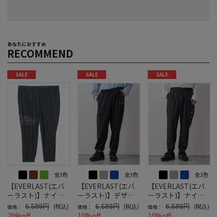
あなたにおすすめ
RECOMMEND
SALE
SALE
SALE
全3色
全3色
全3色
【EVERLAST(エバ
【EVERLAST(エバ
【EVERLAST(エバ
ーラスト)】ナイロ
ーラスト)】デザイ
ーラスト)】ナイロ
ンストレッチロング
ンプリントロングパ
ンストレッチロング
(税込)
(税込)
(税込)
6,589円
6,589円
6,589円
価格：
価格：
価格：
パンツ
ンツ
パンツ
20%off
10%off
10%off