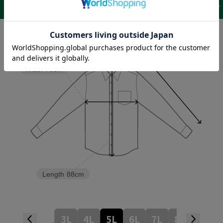
サイズ表 /
レビュー
商品詳細
Neck size
50cm
Sleeve length
90cm
Width
76cm
Length
88cm
3L
4L
5L
6L
7L
8L