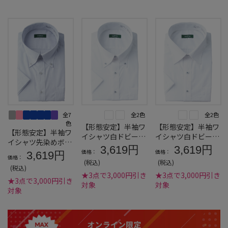
全7
全2色
全2色
色
【形態安定】半袖ワ
【形態安定】半袖ワ
【形態安定】半袖ワ
イシャツ白ドビーボ
イシャツ白ドビーセ
イシャツ先染めボタ
タンダウン
ミワイド
3,619円
3,619円
ンダウン
価格：
価格：
3,619円
価格：
(税込)
(税込)
(税込)
★3点で3,000円引き
★3点で3,000円引き
★3点で3,000円引き
対象
対象
対象