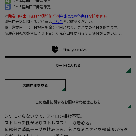
2～4営業日で発送予定
3～5営業日で発送予定
※
発送日は土日祝日や棚卸などの
弊社指定の休業日
を除きます。
※当日発送に関するご注意は
こちら
をご確認ください。
※「営業日」は土日祝日を除く平日となり、ご注文の当日を除きます。
※運送会社の都合により予告無く発送日程が前後する場合がございます。
Find your size
カートに入れる
店舗在庫を見る
この商品に関するお問い合わせはこちら
シワにならないので、アイロン掛け不要。
ストレッチ性がありストレスフリーな着心地。
脇部分に消臭テープを挟み込み、気になるニオイを軽減吸水速乾
性がありストレスフリーな着心地。