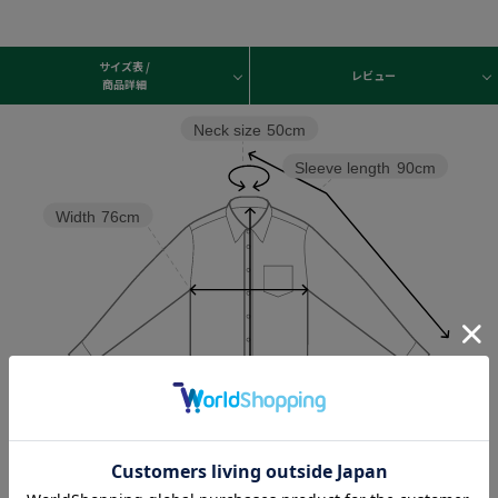
サイズ表 /
レビュー
商品詳細
Neck size
50cm
Sleeve length
90cm
Width
76cm
Length
88cm