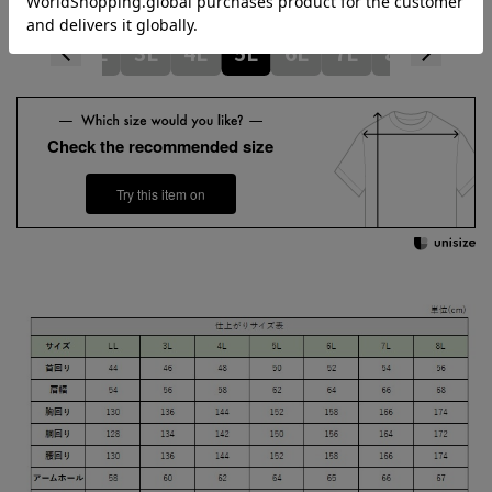
LL
3L
4L
5L
6L
7L
8L
Check the recommended size
Try this item on