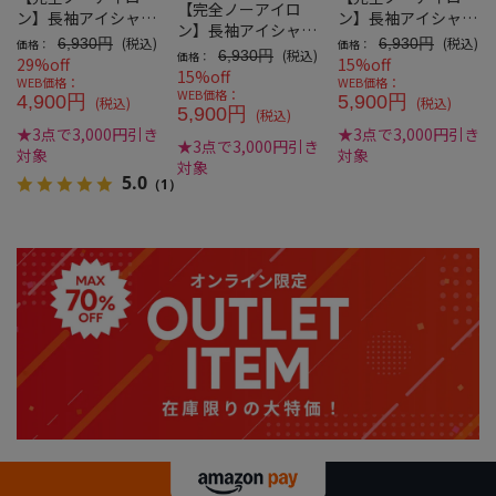
【完全ノーアイロ
ン】長袖アイシャツ
ン】長袖アイシャツ
ン】長袖アイシャツ
別生地切替ボタンダ
別生地切替パイピン
(税込)
(税込)
6,930円
6,930円
価格：
価格：
別生地切替DRYAIR
(税込)
6,930円
価格：
ウンWEB専用
グボタンダウン
29%off
15%off
ボタンダウン
15%off
WEB価格：
WEB価格：
WEB価格：
4,900円
5,900円
(税込)
(税込)
5,900円
(税込)
★3点で3,000円引き
★3点で3,000円引き
★3点で3,000円引き
対象
対象
対象
5.0
（1）