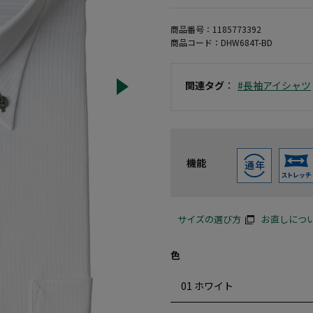
商品番号：
1185773392
商品コード：
DHW684T-BD
関連タグ
：
#長袖アイシャツ
機能
サイズの選び方
お直しにつ
色