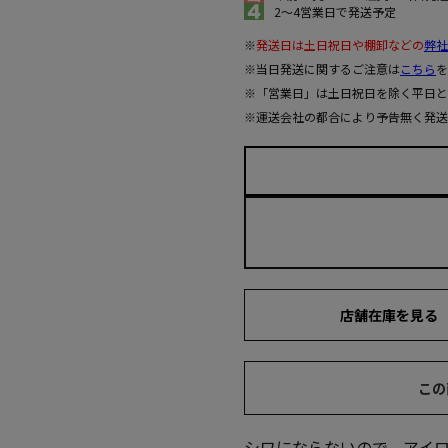
2～4営業日で発送予定
※
発送日は土日祝日や棚卸などの
弊社
※当日発送に関するご注意は
こちら
を
※「営業日」は土日祝日を除く平日と
※運送会社の都合により予告無く発送
店舗在庫を見る
この
シワにならないので、アイ