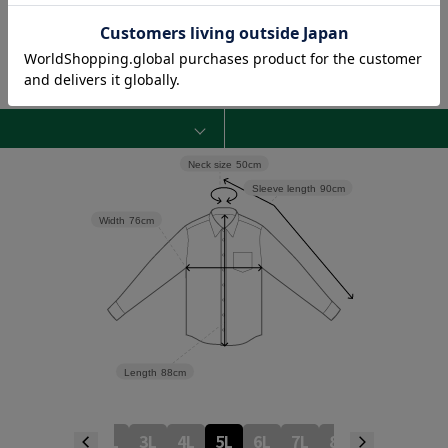
Neck size
50cm
Sleeve length
90cm
Width
76cm
Length
88cm
LL
3L
4L
5L
6L
7L
8L