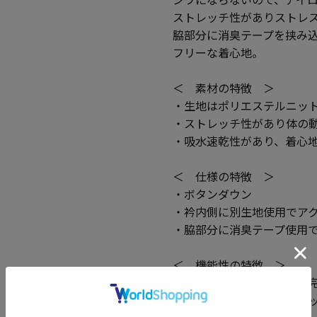
ストレッチ性がありストレ
脇部分に消臭テープを挟み
フリーな着心地。
＜ 素材の特徴 ＞
・生地はポリエステルニッ
・ストレッチ性があり体の
・吸水速乾性があり、着心
＜ 仕様の特徴 ＞
・ボタンダウン
・衿内側に別生地使用でア
・脇部分に消臭テープ使用
＜ 機能性の特徴 ＞
・圧倒的な形態安定性で、
・ニット素材によるストレ