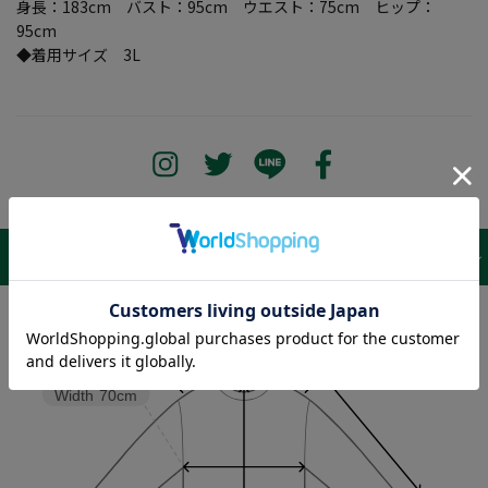
身長：183cm バスト：95cm ウエスト：75cm ヒップ：
95cm
◆着用サイズ 3L
サイズ表 /
レビュー
商品詳細
Sleeve length
54cm
Shoulder width
58cm
Width
70cm