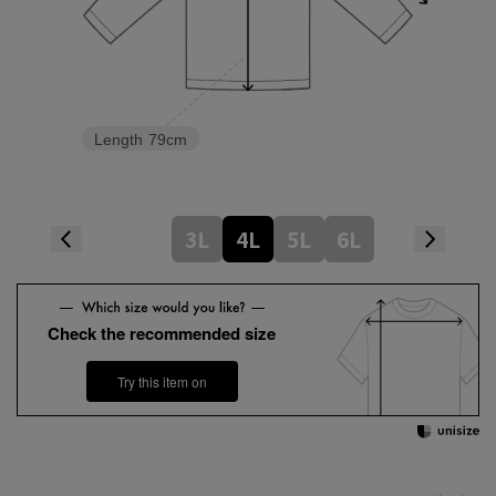
Length
79cm
3L
4L
5L
6L
Check the recommended size
Try this item on