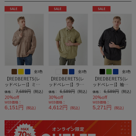
SALE
SALE
SALE
全3色
全3色
全3色
【REDBERETS(レ
【REDBERETS(レ
【REDBERETS(レ
ッドベレー)】ミリ
ッドベレー)】ライ
ッドベレー)】袖ロ
タリーカーゴオーバ
トツイルマリンミリ
ールアップミリタリ
(税込)
(税込)
(税込)
7,689円
6,589円
6,589円
価格：
価格：
価格：
ーシャツ
タリーシャツ
ーシャツ
20%off
30%off
20%off
WEB価格：
WEB価格：
WEB価格：
6,151円
4,612円
5,271円
(税込)
(税込)
(税込)