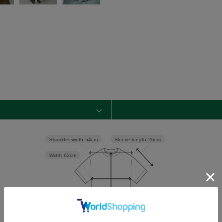
Sleeve length
26cm
Shoulder width
54cm
Width
62cm
Waist
62cm