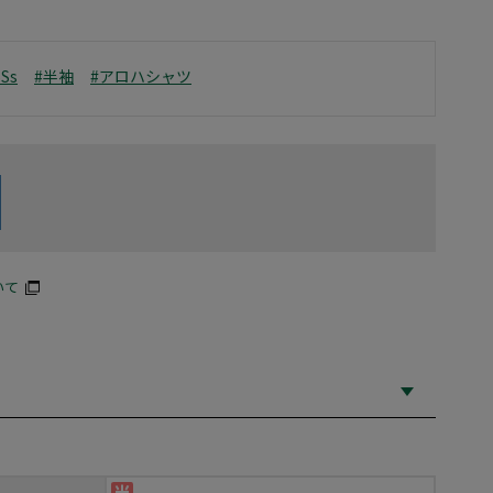
6Ss
#半袖
#アロハシャツ
いて