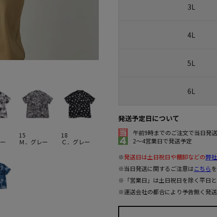
3L
4L
5L
6L
発送予定日について
午前9時までのご注文で当日発
15
18
2～4営業日で発送予定
ー
Ｍ．グレー
Ｃ．グレー
※
発送日は土日祝日や棚卸などの
弊社
※当日発送に関するご注意は
こちら
を
※「営業日」は土日祝日を除く平日と
※運送会社の都合により予告無く発送