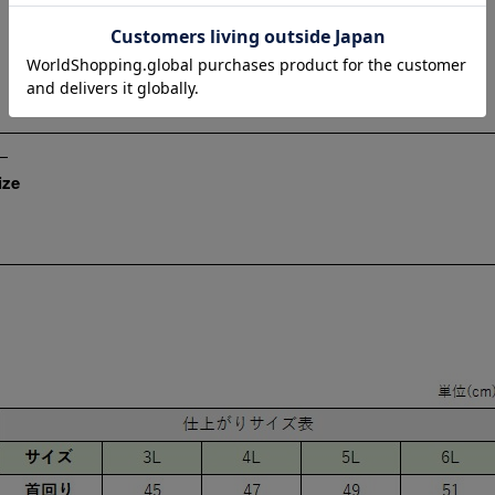
Length
81cm
3L
4L
5L
6L
ize