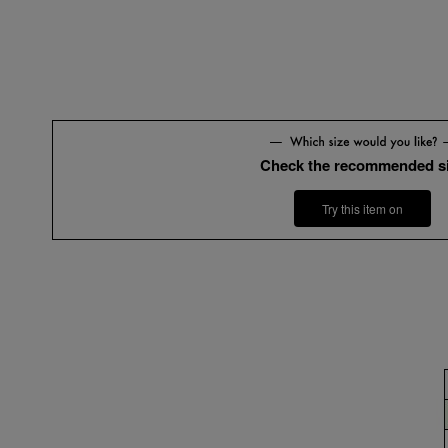
Check the recommended s
Try this item on