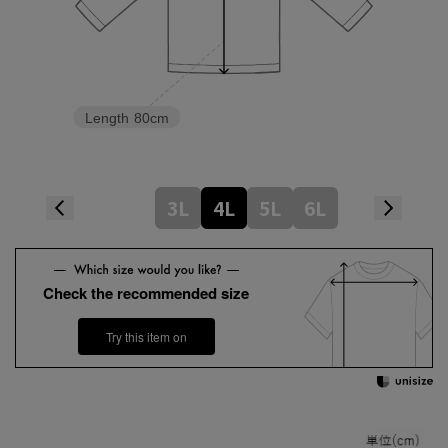
Length
80cm
3L
4L
5L
6L
Check the recommended size
Try this item on