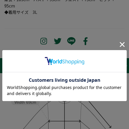
95cm
◆着用サイズ 3L
サイズ表 /
レビュー
商品詳細
Sleeve length
53cm
Shoulder width
58cm
Width
69cm