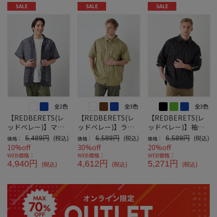
SALE
SALE
SALE
全2色
全3色
全3色
【REDBERETS(レ
【REDBERETS(レ
【REDBERETS(レ
ッドベレー)】マリ
ッドベレー)】ライ
ッドベレー)】袖ロ
ーンパターンメッシ
トツイルマリンミリ
ールアップミリタリ
(税込)
(税込)
(税込)
5,489円
6,589円
6,589円
価格：
価格：
価格：
ュシャツ
タリーシャツ
ーシャツ
10%off
30%off
20%off
WEB価格：
WEB価格：
WEB価格：
4,940円
4,612円
5,271円
(税込)
(税込)
(税込)