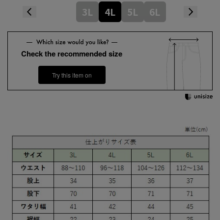
3L
4L
5L
6L
Check the recommended size
Try this item on