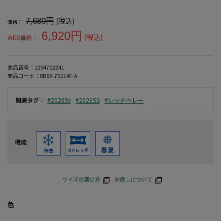
大きいサイズ メンズ 【RED BERETS(レッドベレー) 】CN接触冷
(税込)
7,689円
価格：
6,920円
(税込)
WEB価格：
商品番号：
1294702241
商品コード：
RB63-75014F-A
関連タグ
：
#2026Ss
#2026SS
#レッドベレー
機能
サイズの選び方
お直しについて
色