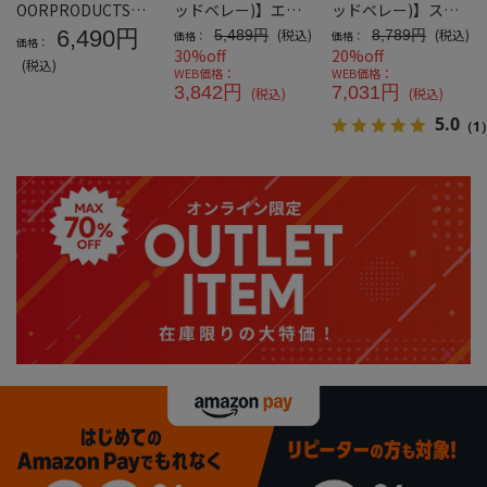
OORPRODUCTS】
ッドベレー)】エン
ッドベレー)】スー
接触冷感カーゴクロ
ボスダンボールニッ
パーストレッチツイ
6,490円
(税込)
(税込)
5,489円
8,789円
価格：
価格：
価格：
ップドパンツ＊カタ
トカーゴハーフパン
ルカーゴパンツ
30%off
20%off
(税込)
ログ商品
ツ
WEB価格：
WEB価格：
3,842円
7,031円
(税込)
(税込)
5.0
（1