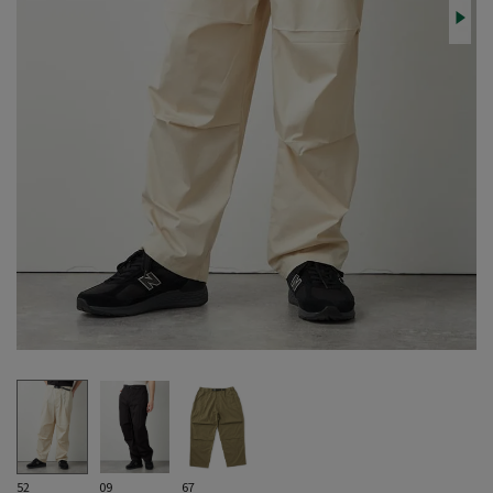
52
09
67