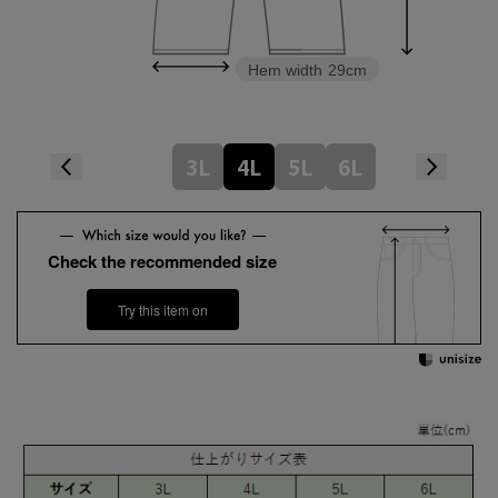
Hem width
29cm
3L
4L
5L
6L
Check the recommended size
Try this item on