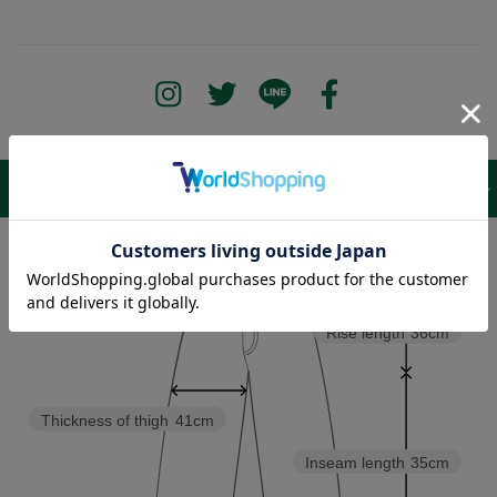
サイズ表 /
レビュー
商品詳細
Waist
96〜118cm
Rise length
36cm
Thickness of thigh
41cm
Inseam length
35cm