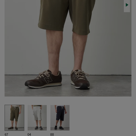
67
04
88