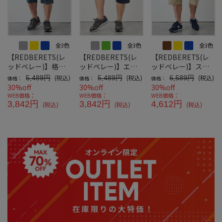
全3色
全3色
全3色
【REDBERETS(レ
【REDBERETS(レ
【REDBERETS(レ
ッドベレー)】格子
ッドベレー)】エン
ッドベレー)】スト
編み迷彩ハーフパン
ボスダンボールニッ
レッチサッカーマリ
(税込)
(税込)
(税込)
5,489円
5,489円
6,589円
価格：
価格：
価格：
ツ
トカーゴハーフパン
ンカーゴハーフパン
30%off
30%off
30%off
ツ
ツ
WEB価格：
WEB価格：
WEB価格：
3,842円
3,842円
4,612円
(税込)
(税込)
(税込)