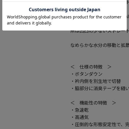
・生地はポリエステルニッ
・東洋紡せんい素材「DRYA
糸は凹凸の少ないストレー
なめらかな水分の移動と拡
＜ 仕様の特徴 ＞
・ボタンダウン
・衿内側を別生地で切替
・脇部分に消臭テープを縫
＜ 機能性の特徴 ＞
・急速乾
・高通気
・圧倒的な形態安定性で、