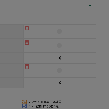
☓
☓
送
ご注文の翌営業日の発送
3～5営業日で発送予定