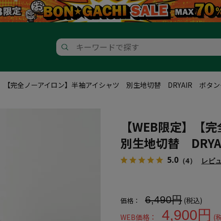
】【完全ノーアイロン】半袖アイシャツ 別生地切替 DRYAIR ボタ
【WEB限定】【
別生地切替 DRY
5.0
（4）
レビ
大きいサイズ メンズ 【WEB
6,490円
(税込)
価格：
4,900円
WEB価格：
(