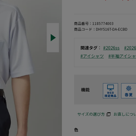
商品番号：
1185774003
商品コード：
DHY516T-DA-ECBD
関連タグ
：
#2026ss
#202
#アイシャツ
#半袖アイシ
機能
サイズの選び方
お直しにつ
色