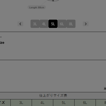
Length
88cm
3L
4L
5L
6L
8L
ize