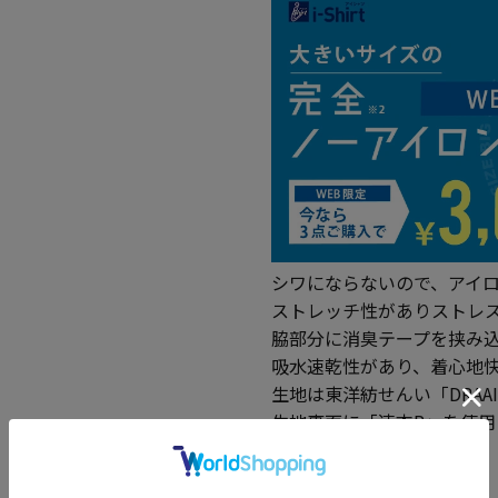
シワにならないので、アイ
ストレッチ性がありストレ
脇部分に消臭テープを挟み
吸水速乾性があり、着心地
生地は東洋紡せんい「DRAAI
生地裏面に「速衣R」を使
＜ 素材の特徴 ＞