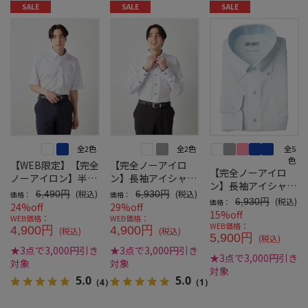
SALE
SALE
SALE
全2色
全2色
全5
色
【WEB限定】【完全
【完全ノーアイロ
【完全ノーアイロ
ノーアイロン】半袖
ン】長袖アイシャツ
ン】長袖アイシャツ
アイシャツ別生地切
別生地切替ボタンダ
(税込)
(税込)
6,490円
6,930円
価格：
価格：
別生地切替DRYAIR
(税込)
6,930円
価格：
替DRYAIRボタンダ
ウンWEB専用
24%off
29%off
ボタンダウン
15%off
ウン
WEB価格：
WEB価格：
WEB価格：
4,900円
4,900円
(税込)
(税込)
5,900円
(税込)
★3点で3,000円引き
★3点で3,000円引き
★3点で3,000円引き
対象
対象
対象
5.0
5.0
（4）
（1）