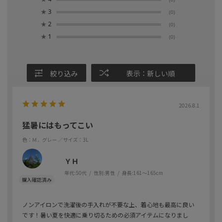
★
3
(0)
★
2
(0)
★
1
(0)
絞り込み
表示：新しい順
2026.8.1
猛暑にはもってこい
色：Ｍ．グレー
／サイズ：3L
ＹＨ
年代:
50代
性別:
男性
身長:
161～165cm
ノンアイロンで洗濯後の手入れが不要な上、着心地も最高に良い
です！暑い夏を快適に乗り切るための必須アイテムになりまし