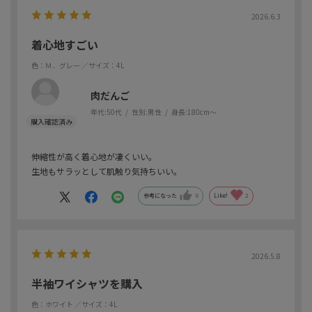
2026.6.3
着心地すごい
色：Ｍ．グレー
／サイズ：4L
肉だんご
年代:
50代
性別:
男性
身長:
180cm～
伸縮性が高く着心地が凄くいい。
生地もサラッとして肌触り気持ちいい。
参考になった
0
Like!
2
2026.5.8
半袖ワイシャツを購入
色：ホワイト
／サイズ：4L