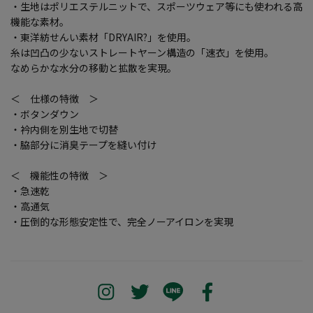
・生地はポリエステルニットで、スポーツウェア等にも使われる高
機能な素材。
・東洋紡せんい素材「DRYAIR?」を使用。
糸は凹凸の少ないストレートヤーン構造の「速衣」を使用。
なめらかな水分の移動と拡散を実現。
＜ 仕様の特徴 ＞
・ボタンダウン
・衿内側を別生地で切替
・脇部分に消臭テープを縫い付け
＜ 機能性の特徴 ＞
・急速乾
・高通気
・圧倒的な形態安定性で、完全ノーアイロンを実現