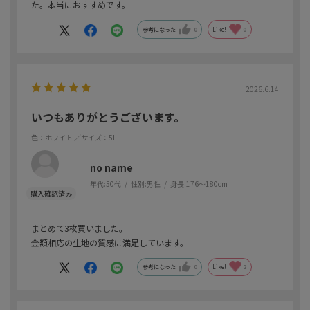
た。本当におすすめです。
参考になった
0
Like!
0
2026.6.14
いつもありがとうございます。
色：ホワイト
／サイズ：5L
no name
年代:
50代
性別:
男性
身長:
176～180cm
まとめて3枚買いました。
金額相応の生地の質感に満足しています。
参考になった
0
Like!
2