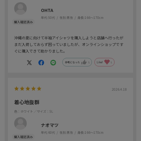
OHTA
年代:
50代
性別:
男性
身長:
166～170cm
沖縄の夏に向けて半袖アイシャツを購入しようと店舗へ行ったが
まだ入荷しておらず困っていましたが、オンラインショップです
ぐに購入できて助かりました。
参考になった
1
Like!
1
2026.4.18
着心地抜群
色：ホワイト
／サイズ：5L
ナオマツ
年代:
60代
性別:
男性
身長:
166～170cm