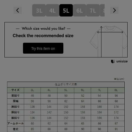
3L
4L
5L
6L
7L
8L
Check the recommended size
Try this item on