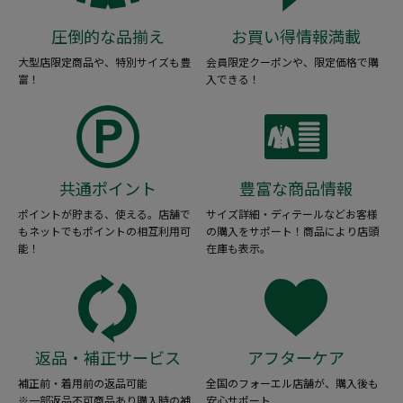
圧倒的な品揃え
お買い得情報満載
大型店限定商品や、特別サイズも豊
会員限定クーポンや、限定価格で購
富！
入できる！
共通ポイント
豊富な商品情報
ポイントが貯まる、使える。店舗で
サイズ詳細・ディテールなどお客様
もネットでもポイントの相互利用可
の購入をサポート！商品により店頭
能！
在庫も表示。
返品・補正サービス
アフターケア
補正前・着用前の返品可能
全国のフォーエル店舗が、購入後も
※一部返品不可商品あり購入時の補
安心サポート