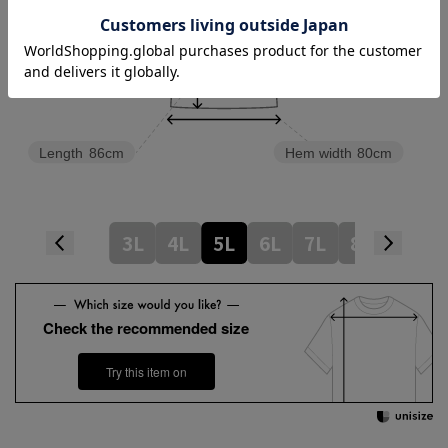
Length
86cm
Hem width
80cm
3L
4L
5L
6L
7L
8L
Check the recommended size
Try this item on