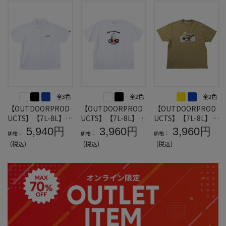
全3色
全2色
全2色
【OUTDOORPROD
【OUTDOORPROD
【OUTDOORPROD
UCTS】【7L-8L】D
UCTS】【7L-8L】天
UCTS】【7L-8L】天
RYメッシュ半袖ポロ
竺半袖TシャツE＊
竺半袖TシャツD＊
5,940円
3,960円
3,960円
価格：
価格：
価格：
シャツ＊カタログ商
カタログ商品
カタログ商品
(税込)
(税込)
(税込)
品