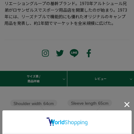
リエーショングループの基幹ブランド。1970年アルトシュール兄
弟がロサンゼルスでスポーツ用品店を開業したのが始まり。1973
年には、リーズナブルで機能的にも優れたオリジナルのキャンプ
用品を発表し、約1年間でマーケットを全米規模に広げた。
サイズ表 /
レビュー
商品詳細
Sleeve length
65cm
Shoulder width
64cm
Width
81cm