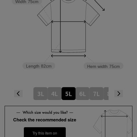
Width
75cm
Length
82cm
Hem width
75cm
3L
4L
5L
6L
7L
8L
Check the recommended size
Try this item on