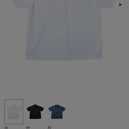
01
09
85