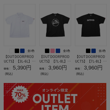
全3色
全3色
全2色
【OUTDOORPROD
【OUTDOORPROD
【OUTDOORPROD
UCTS】【3L-6L】D
UCTS】【7L-8L】D
UCTS】【7L-8L】D
RYメッシュ半袖ポロ
RYメッシュ半袖Tシ
RYメッシュ半袖Tシ
5,390円
3,960円
3,960円
価格：
価格：
価格：
シャツ＊カタログ商
ャツB＊カタログ商
ャツA＊カタログ商
(税込)
(税込)
(税込)
品
品
品