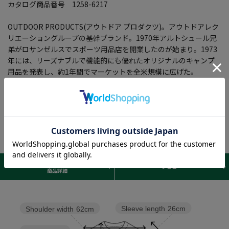
カタログ商品番号 1258-6217
OUTDOOR PRODUCTS(アウトドア プロダクツ)。アウトドアレク
リエーショングループの基幹ブランド。1970年アルトシュール兄
弟がロサンゼルスでスポーツ用品店を開業したのが始まり。1973
年には、リーズナブルで機能的にも優れたオリジナルのキャンプ
用品を発表し、約1年間でマーケットを全米規模に広げた。
サイズ表 /
レビュー
商品詳細
Sleeve length
26cm
Shoulder width
62cm