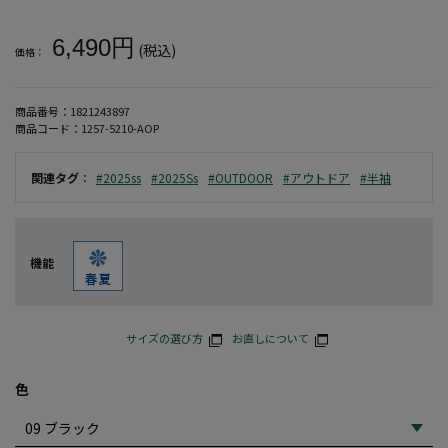
大きいサイズ メンズ 【OUTDOOR PRODUCTS】ブロードチェ
6,490円
(税込)
価格：
商品番号：
1821243897
商品コード：
1257-5210-AOP
関連タグ
：
#2025ss
#2025Ss
#OUTDOOR
#アウトドア
#半袖
機能
サイズの選び方
お直しについて
色