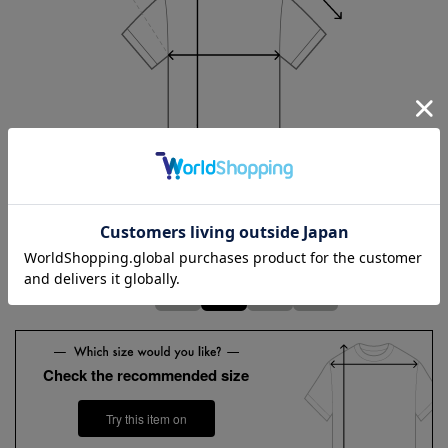
Length
82cm
Hem width
75cm
3L
4L
5L
6L
Check the recommended size
Try this item on