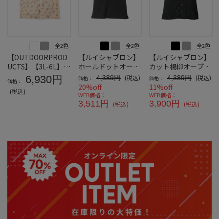
全2色
全2色
全2色
【OUTDOORPROD
【ルイシャブロン】
【ルイシャブロン】
UCTS】【3L-6L】ブ
ホールドットオープ
カット楊柳オープン
ロード半袖オープン
ンカラーシャツ
半袖シャツ
6,930円
(税込)
(税込)
4,389円
4,389円
価格：
価格：
価格：
カラーシャツ＊カタ
20%off
11%off
(税込)
ログ商品
WEB価格：
WEB価格：
3,511円
3,900円
(税込)
(税込)