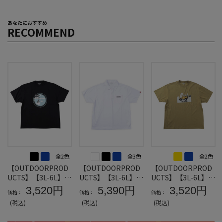
あなたにおすすめ
RECOMMEND
全2色
全3色
全2色
【OUTDOORPROD
【OUTDOORPROD
【OUTDOORPROD
UCTS】【3L-6L】天
UCTS】【3L-6L】D
UCTS】【3L-6L】天
竺半袖TシャツF＊カ
RYメッシュ半袖ポロ
竺半袖TシャツD＊
3,520円
5,390円
3,520円
価格：
価格：
価格：
タログ商品
シャツ＊カタログ商
カタログ商品
(税込)
(税込)
(税込)
品