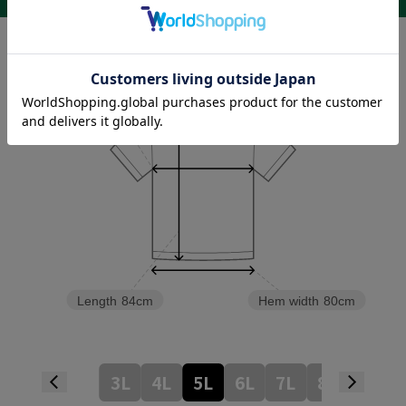
商品詳細
Sleeve length
30cm
Shoulder width
62cm
Width
80cm
Length
84cm
Hem width
80cm
3L
4L
5L
6L
7L
8L