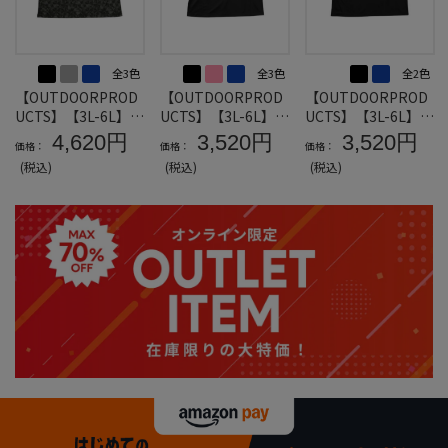
全3色
全3色
全2色
【OUTDOORPROD
【OUTDOORPROD
【OUTDOORPROD
UCTS】【3L-6L】D
UCTS】【3L-6L】D
UCTS】【3L-6L】D
RYメッシュ総柄半袖
RYメッシュ半袖Tシ
RYメッシュ半袖Tシ
4,620円
3,520円
3,520円
価格：
価格：
価格：
Tシャツ＊カタログ
ャツB＊カタログ商
ャツA＊カタログ商
(税込)
(税込)
(税込)
商品
品
品