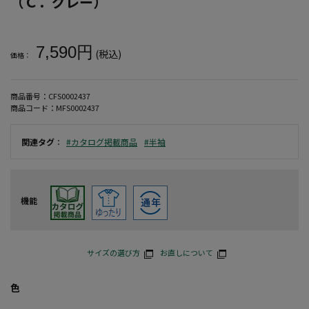
（Ｃ．グレー）
大きいサイズ メンズ 【COLLINS】メッシュヒョウ柄半袖フルジ
7,590円
(税込)
価格：
商品番号：
CFS0002437
商品コード：
MFS0002437
関連タグ
：
#カタログ掲載商品
#半袖
機能
サイズの選び方
お直しについて
色