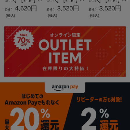
UCTS】【3L-6L】D
UCTS】【3L-6L】D
UCTS】【3L-6L】D
RYメッシュ総柄半袖
RYメッシュ半袖Tシ
RYメッシュ半袖Tシ
4,620円
3,520円
3,520円
価格：
価格：
価格：
Tシャツ＊カタログ
ャツB＊カタログ商
ャツA＊カタログ商
(税込)
(税込)
(税込)
商品
品
品