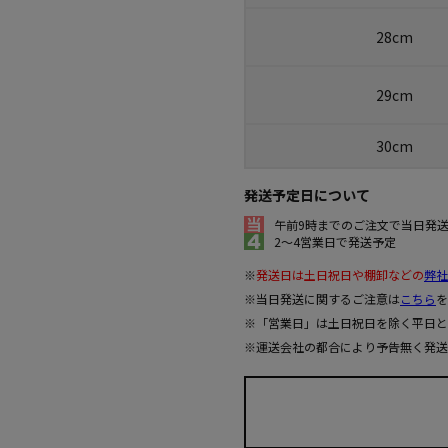
28cm
29cm
30cm
発送予定日について
午前9時までのご注文で当日発
2～4営業日で発送予定
※
発送日は土日祝日や棚卸などの
弊社
※当日発送に関するご注意は
こちら
を
※「営業日」は土日祝日を除く平日と
※運送会社の都合により予告無く発送