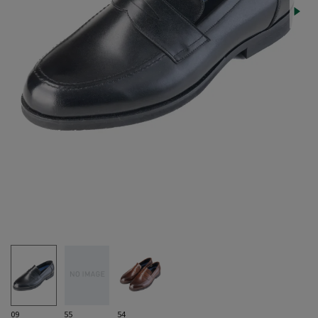
09
55
54