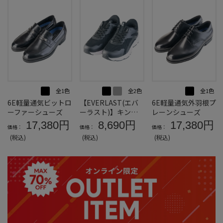
全1色
全2色
全1色
6E軽量通気ビットロ
【EVERLAST(エバ
6E軽量通気外羽根プ
ーファーシューズ
ーラスト)】キング
レーンシューズ
サイズ6Eスタンドフ
17,380円
8,690円
17,380円
価格：
価格：
価格：
ィットスニーカー
(税込)
(税込)
(税込)