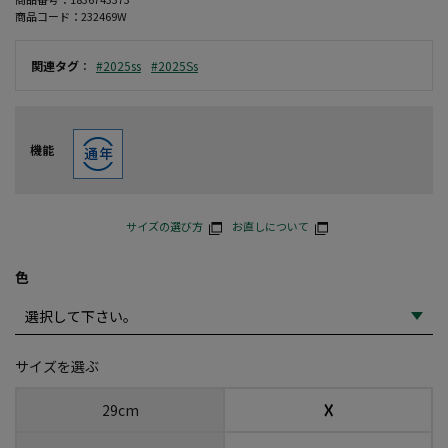
商品コード：
232469W
関連タグ
：
#2025ss
#2025Ss
機能
サイズの選び方
お直しについて
色
サイズを選ぶ
☓
29cm