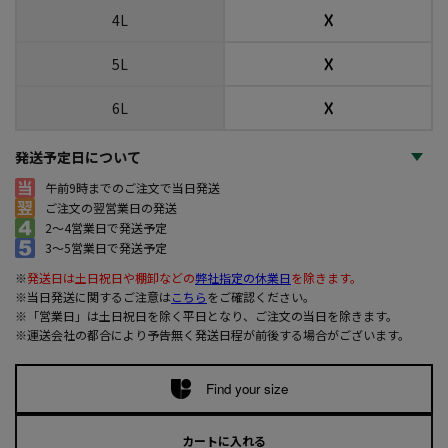
☓
4L
☓
5L
☓
6L
発送予定日について
午前9時までのご注文で当日発送
ご注文の翌営業日の発送
2～4営業日で発送予定
3～5営業日で発送予定
※
発送日は土日祝日や棚卸などの
弊社指定の休業日
を除きます。
※当日発送に関するご注意は
こちら
をご確認ください。
※「営業日」は土日祝日を除く平日となり、ご注文の当日を除きます。
※運送会社の都合により予告無く発送日程が前後する場合がございます。
Find your size
カートに入れる