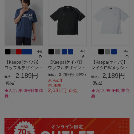
全5
全4
全4
色
色
色
【Kaepa(ケイパ)】
【Kaepa(ケイパ)】
【Kaepa(ケイパ)】
ワッフルデザインＴ
ワッフルデザインハ
マイクロWメッシュ
シャツ
ーフジップTシャツ
クルーネックTシャ
2,189円
(税込)
2,189円
3,289円
価格：
価格：
価格：
ツ
20%off
(税込)
(税込)
WEB価格：
★2点2,990円対象商
2,631円
★2点2,990円対象商
(税込)
品
品