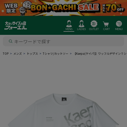
MENS
LADIES
OUTLET
CART
MENU
TOP
メンズ
トップス
Tシャツ/カットソー
【Kaepa(ケイパ)】ワッフルデザインＴ