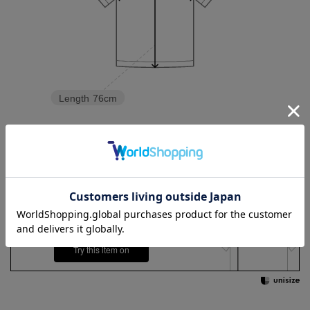
Length
76cm
3L
4L
5L
6L
Check the recommended size
Try this item on