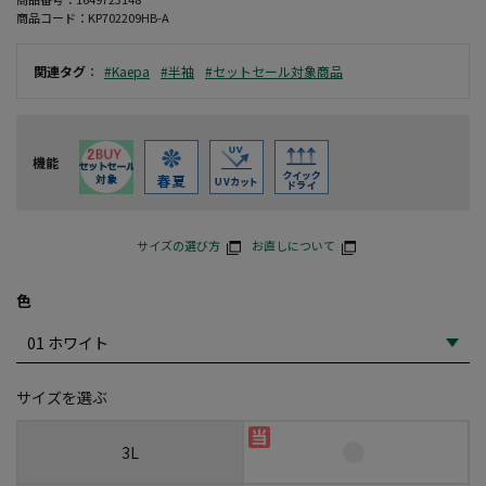
商品コード：
KP702209HB-A
関連タグ
：
#Kaepa
#半袖
#セットセール対象商品
機能
サイズの選び方
お直しについて
色
サイズを選ぶ
3L