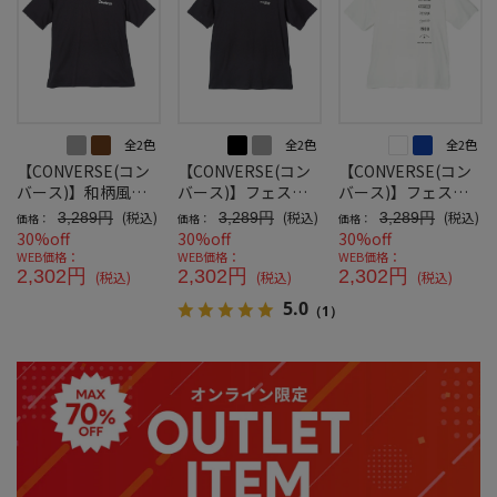
全2色
全2色
全2色
【CONVERSE(コン
【CONVERSE(コン
【CONVERSE(コン
バース)】和柄風バ
バース)】フェス風
バース)】フェス風
ックプリント半袖
バックプリントＴ-2
バックプリントＴ-1
(税込)
(税込)
(税込)
3,289円
3,289円
3,289円
価格：
価格：
価格：
Ｔ-2
30%off
30%off
30%off
WEB価格：
WEB価格：
WEB価格：
2,302円
2,302円
2,302円
(税込)
(税込)
(税込)
5.0
（1）