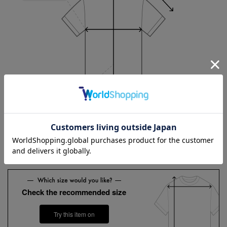
Length
80cm
3L
4L
5L
Check the recommended size
Try this item on