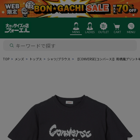
MENS
LADIES
OUTLET
CART
MENU
TOP
メンズ
トップス
シャツ/ブラウス
【CONVERSE(コンバース)】和柄風プリント