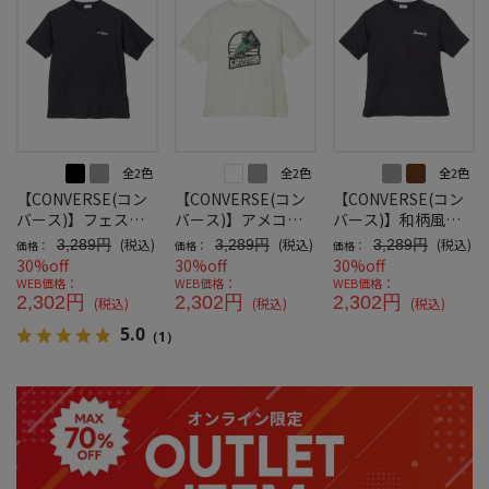
全2色
全2色
全2色
【CONVERSE(コン
【CONVERSE(コン
【CONVERSE(コン
バース)】フェス風
バース)】アメコミ
バース)】和柄風バ
バックプリントＴ-2
風プリント半袖Ｔ-1
ックプリント半袖
(税込)
(税込)
(税込)
3,289円
3,289円
3,289円
価格：
価格：
価格：
Ｔ-2
30%off
30%off
30%off
WEB価格：
WEB価格：
WEB価格：
2,302円
2,302円
2,302円
(税込)
(税込)
(税込)
5.0
（1）