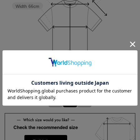
Width
66cm
Length
80cm
3L
4L
5L
Check the recommended size