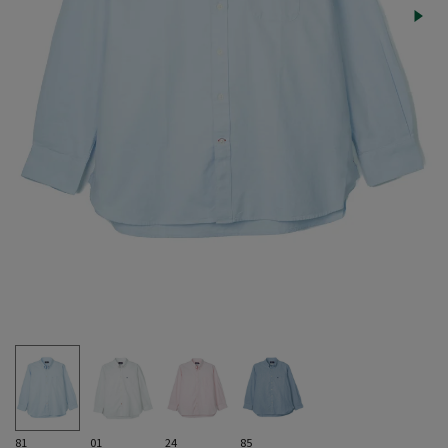
81
01
24
85