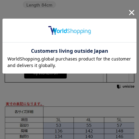
Length
84cm
3L
4L
5L
Check the recommended size
Try this item on