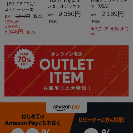
【launchingpad】
長袖プリントＴシャ
【POLOB.C.S(ポ
ショールジャケット
ツ（USA）
ロ・ビーシーエ
+半袖Tシャツ＊カタ
9,350円
2,189円
ス)】ビエラ起毛レ
価格：
価格：
(税込)
5,940円
価格：
ログ商品
ジメンタルストライ
(税込)
(税込)
10%off
プ
WEB価格：
★2点2,990円対象商
5,346円
(税込)
品