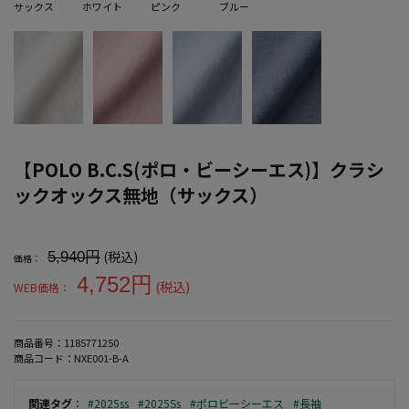
サックス
ホワイト
ピンク
ブルー
【POLO B.C.S(ポロ・ビーシーエス)】クラシ
ックオックス無地（サックス）
大きいサイズ メンズ 【POLO B.C.S(ポロ・ビーシーエス)】クラ
(税込)
5,940円
価格：
4,752円
(税込)
WEB価格：
商品番号：
1185771250
商品コード：
NXE001-B-A
関連タグ
：
#2025ss
#2025Ss
#ポロビーシーエス
#長袖