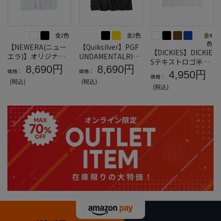
全2色
全2色
全4
色
【NEWERA(ニュー
【Quiksilver】PGF
【DICKIES】DICKIE
エラ)】オリジナル
UNDAMENTALRIDE
Sテキストロゴ半袖T
ペイズリーフラッグ
半袖Tシャツ＊カタ
8,690円
8,690円
シャツ＊カタログ商
価格：
価格：
4,950円
半袖Tシャツ＊カタ
ログ商品
価格：
品
(税込)
(税込)
ログ商品
(税込)