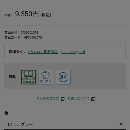
大きいサイズ メンズ 【launching pad】ショールジャケット+
9,350円
(税込)
価格：
商品番号：
CFS0001078
商品コード：
MFS0001078
関連タグ
：
#カタログ掲載商品
#launchingpad
機能
サイズの選び方
お直しについて
色