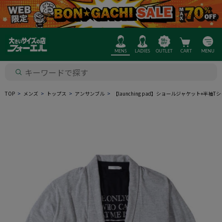
MENS
LADIES
OUTLET
CART
MENU
TOP
メンズ
トップス
アンサンブル
【launching pad】ショールジャケット+半