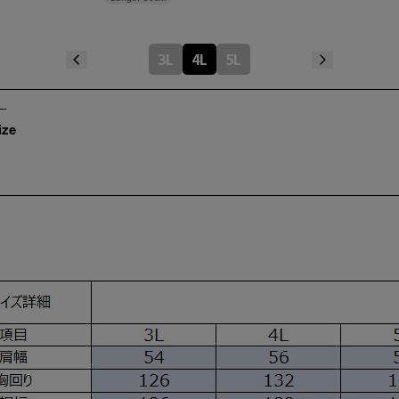
3L
4L
5L
ize