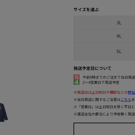
サイズを選ぶ
3L
4L
5L
発送予定日について
午前9時までのご注文で当日発
2～4営業日で発送予定
※
発送日は土日祝日や棚卸などの
弊社
※当日発送に関するご注意は
こちら
を
※「営業日」は土日祝日を除く平日と
※運送会社の都合により予告無く発送