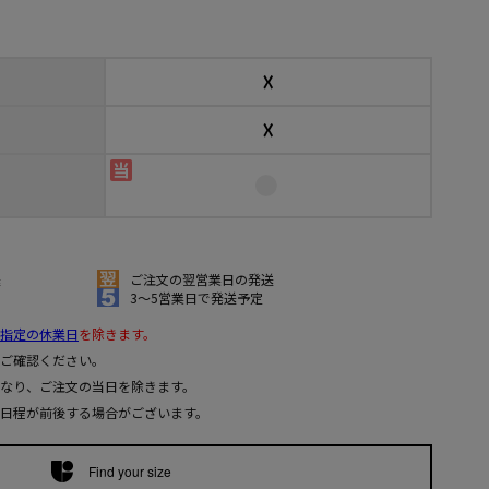
☓
☓
送
ご注文の翌営業日の発送
3～5営業日で発送予定
指定の休業日
を除きます。
ご確認ください。
なり、ご注文の当日を除きます。
日程が前後する場合がございます。
Find your size