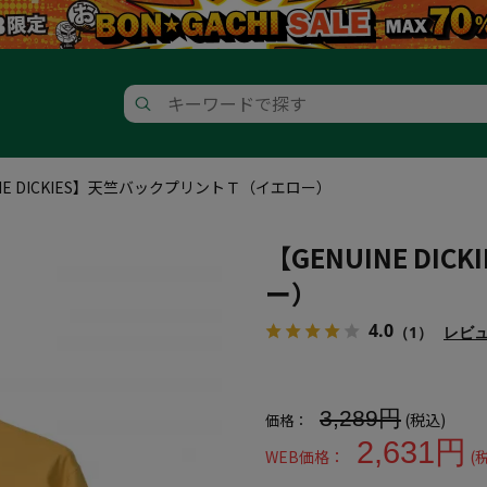
INE DICKIES】天竺バックプリントＴ（イエロー）
【GENUINE D
ー）
4.0
（1）
レビ
大きいサイズ メンズ 【GENUI
3,289円
(税込)
価格：
2,631円
WEB価格：
(