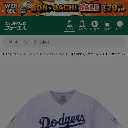
MENS
LADIES
OUTLET
CART
MENU
TOP
メンズ
トップス
シャツ/ブラウス
【Fanatics(ファナティクス)】ロサンゼ