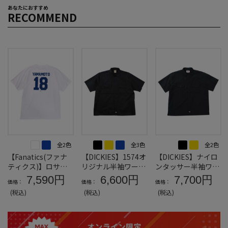
あなたにおすすめ
RECOMMEND
全2色
全3色
全2色
【Fanatics(ファナ
【DICKIES】1574オ
【DICKIES】ナイロ
ティクス)】ロサン
リジナル半袖ワーク
ンタッサー半袖ワー
ゼルス・ドジャース
シャツ＊カタログ商
クシャツ＊カタログ
7,590円
6,600円
7,700円
価格：
価格：
価格：
山本由伸ネームアン
品
商品
(税込)
(税込)
(税込)
ドナンバーTシャツ
＊カタログ商品