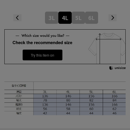
3L
4L
5L
6L
Check the recommended size
Try this item on