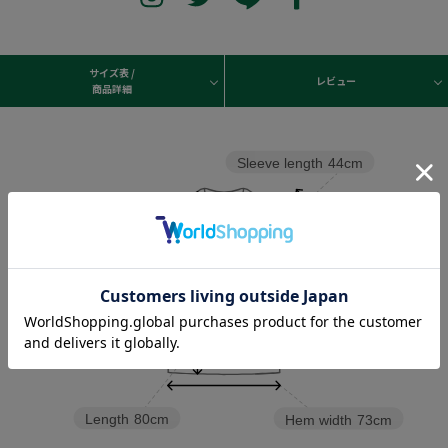
サイズ表 /
レビュー
商品詳細
Sleeve length
44cm
Width
73cm
Length
80cm
Hem width
73cm