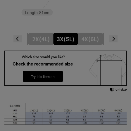
Length
81cm
1X(3L)
2X(4L)
3X(5L)
4X(6L)
5X(7L)
Check the recommended size
Try this item on