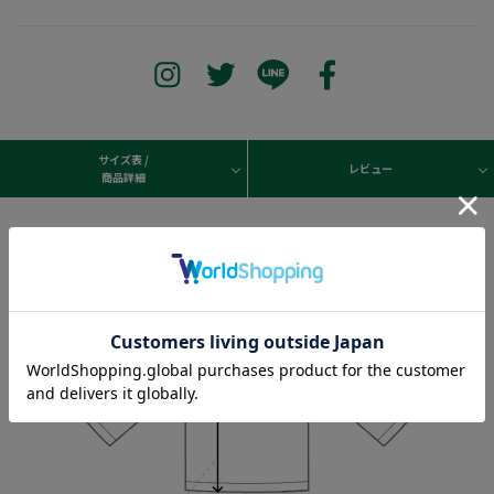
サイズ表 /
レビュー
商品詳細
Sleeve length
98cm
Shoulder width
61cm
Width
78.5cm