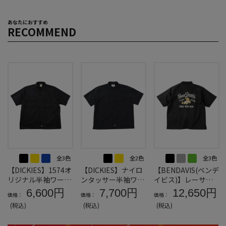
あなたにおすすめ
RECOMMEND
全3色
全2色
全3色
【DICKIES】1574オ
【DICKIES】ナイロ
【BENDAVIS(ベンデ
リジナル半袖ワーク
ンタッサー半袖ワー
イビス)】レーサー
シャツ＊カタログ商
クシャツ＊カタログ
レトロ刺繍ワーク半
6,600円
7,700円
12,650円
価格：
価格：
価格：
品
商品
袖シャツ＊カタログ
(税込)
(税込)
(税込)
商品