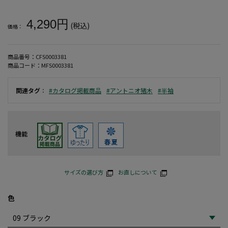
大きいサイズ メンズ アントニオ猪木天竺半袖TシャツD ＊カタロ
4,290円
(税込)
価格：
商品番号：
CFS0003381
商品コード：
MFS0003381
関連タグ
：
#カタログ掲載商品
#アントニオ猪木
#半袖
機能
サイズの選び方
お直しについて
色