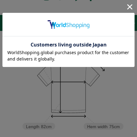
サイズ表 /
レビュー
商品詳細
Sleeve length
26cm
Shoulder width
62cm
Width
75cm
Length
82cm
Hem width
75cm