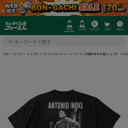
MENS
LADIES
OUTLET
CART
MENU
TOP
メンズ
トップス
Tシャツ/カットソー
アントニオ猪木天竺半袖TシャツD ＊カ