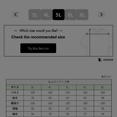
3L
4L
5L
6L
8L
Check the recommended size
Try this item on