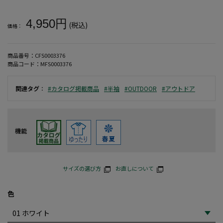
大きいサイズ メンズ 【ヒヤロン×OUTDOOR PRODUCTS】接
4,950円
(税込)
価格：
商品番号：
CFS0003376
商品コード：
MFS0003376
関連タグ
：
#カタログ掲載商品
#半袖
#OUTDOOR
#アウトドア
機能
サイズの選び方
お直しについて
色