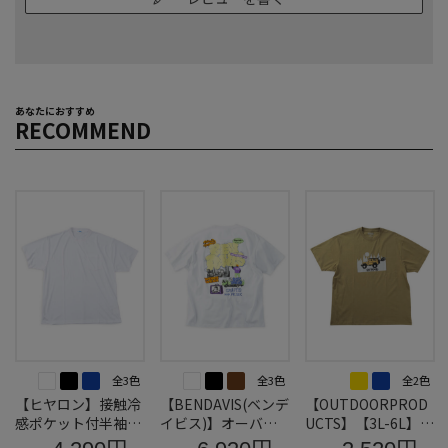
あなたにおすすめ
RECOMMEND
全3色
全3色
全2色
【ヒヤロン】接触冷
【BENDAVIS(ベンデ
【OUTDOORPROD
感ポケット付半袖T
イビス)】オーバー
UCTS】【3L-6L】天
シャツ＊カタログ商
ラップ接触冷感半袖
竺半袖TシャツD＊