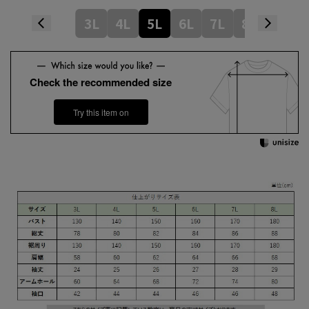
3L
4L
5L
6L
7L
8L
Check the recommended size
Try this item on