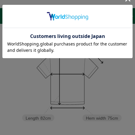
サイズ表 /
レビュー
商品詳細
Sleeve length
26cm
Shoulder width
62cm
Width
75cm
Length
82cm
Hem width
75cm