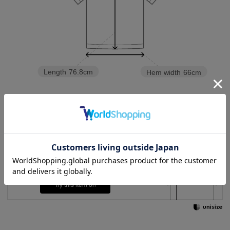
Length
76.8cm
Hem width
66cm
3L
4L
5L
6L
Check the recommended size
Try this item on