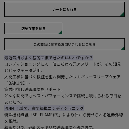
カートに入れる
店舗在庫を見る
この商品に関するお問い合わせはこちら
最近気持ちよく疲労回復できたのはいつですか？
コンディショニングに人一倍こだわる元アスリートが、その知見
とビックデータ活用、
人間工学に基づく検証を重ね開発したリカバリースリープウェア
「BAKUNE」。
疲労回復し睡眠環境をサポート。
どんな瞬間でもベストパフォーマンスで挑戦し続けられる毎日を
あなたへ。
POINT1.着て、寝て簡単コンディショニング
特殊機能繊維「SELFLAME(R)」により体から発せられる遠赤外線
を輻射。
着るだけで、翌朝スッキリな睡眠環境へ導きます。