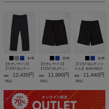
全3色
全2色
全2色
【大きいサイズ】
【大きいサイズ】
【TENTIAL(テンシ
【TENTIAL(テンシ
【TENTIAL(テンシ
ャル)】BAKUNEDry
ャル)】BAKUNEDry
ャル)】BAKUNEMes
ショートパンツS～L
12,430円
11,990円
11,440円
価格：
価格：
価格：
ロングパンツ
hショートパンツ
Lサイズ
(税込)
(税込)
(税込)