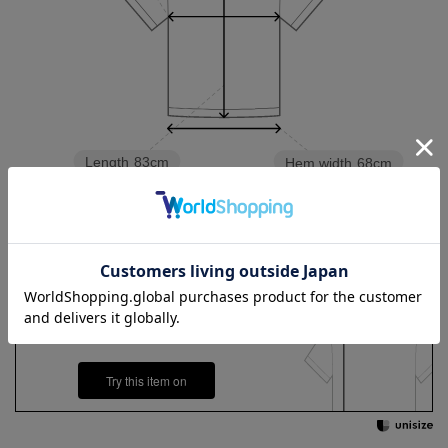
Length
83cm
Hem width
68cm
3L
4L
5L
Check the recommended size
Try this item on