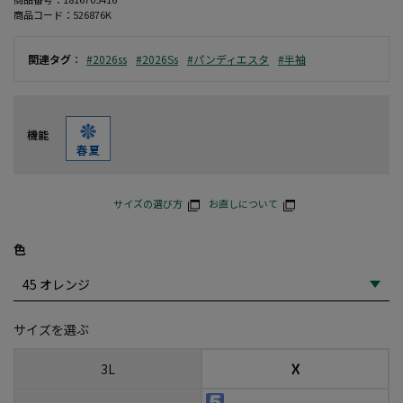
商品コード：
526876K
関連タグ
：
#2026ss
#2026Ss
#パンディエスタ
#半袖
機能
サイズの選び方
お直しについて
色
サイズを選ぶ
☓
3L