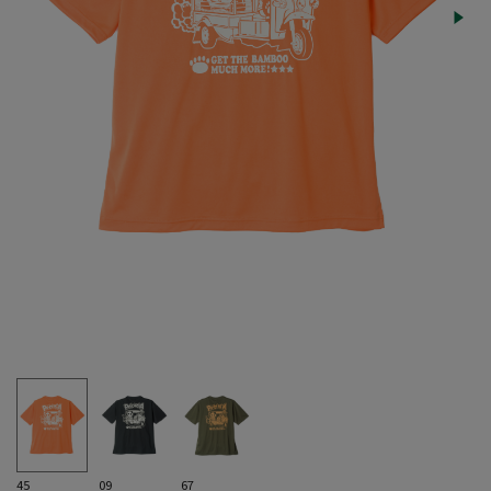
45
09
67