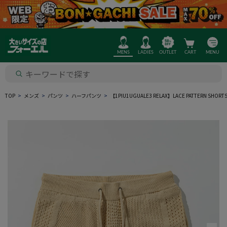
MENS
LADIES
OUTLET
CART
MENU
TOP
メンズ
パンツ
ハーフパンツ
【1PIU1UGUALE3 RELAX】LACE PATTERN SH