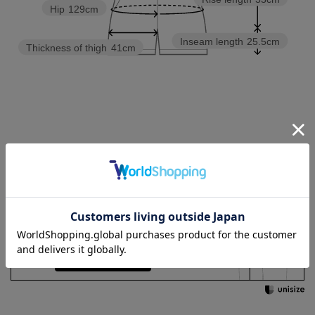
Hip
129cm
Inseam length
25.5cm
Thickness of thigh
41cm
3L
4L
5L
Check the recommended size
Try this item on