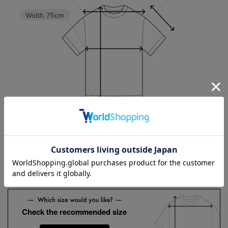
Width
75cm
Length
82cm
Hem width
75cm
3L
4L
5L
6L
8L
Check the recommended size