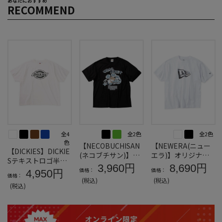
あなたにおすすめ
RECOMMEND
全4
全2色
全2色
色
【NECOBUCHISAN
【NEWERA(ニュー
【DICKIES】DICKIE
(ネコブチサン)】DR
エラ)】オリジナル
Sテキストロゴ半袖T
Yハニカムメッシュ
ペイズリーフラッグ
3,960円
8,690円
シャツ＊カタログ商
価格：
価格：
4,950円
半袖TシャツA＊カ
半袖Tシャツ＊カタ
価格：
品
(税込)
(税込)
タログ商品
ログ商品
(税込)