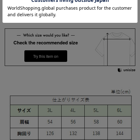
3L
4L
5L
6L
Check the recommended size
Try this item on