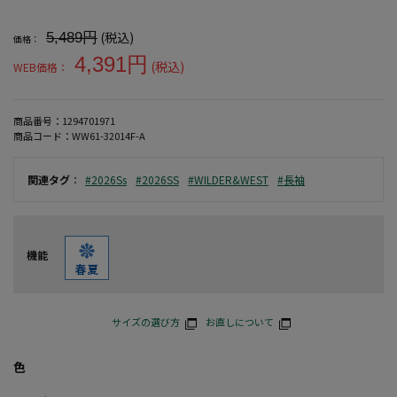
大きいサイズ メンズ 【WILDER&WEST】空紡天竺アメリカン刺繍
(税込)
5,489円
価格：
4,391円
(税込)
WEB価格：
商品番号：
1294701971
商品コード：
WW61-32014F-A
関連タグ
：
#2026Ss
#2026SS
#WILDER&WEST
#長袖
機能
サイズの選び方
お直しについて
色