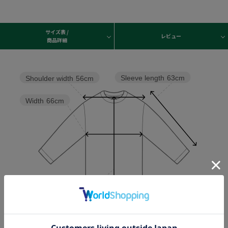
サイズ表 /
レビュー
商品詳細
Sleeve length
63cm
Shoulder width
56cm
Width
66cm
Length
78cm
Hem width
66cm