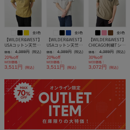
全3色
全3色
全3色
【WILDER&WEST】
【WILDER&WEST】
【WILDER&WEST】
USAコットン天竺ア
USAコットン天竺ア
CHICAGO刺繍Tシャ
メリカンライドTシ
メリカンライドTシ
ツ
(税込)
(税込)
(税込)
4,389円
4,389円
4,389円
価格：
価格：
価格：
ャツBR
ャツCH
20%off
20%off
30%off
WEB価格：
WEB価格：
WEB価格：
3,511円
3,511円
3,072円
(税込)
(税込)
(税込)