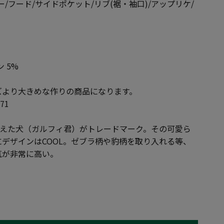
/フード/サイドポケット/リブ(裾・袖口)/アップリケ/
 5%
ズより大きめな作りの商品になります。
71
をくわえた犬（ガルフィ君）がトレードマーク。その可愛ら
デザインはCOOL。ゼブラ柄や豹柄を取り入れる等、
気が非常に高い。