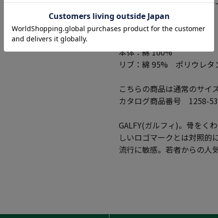
フルジップ/ダブルファスナー
裏毛
●素材
本体：綿 100%
リブ：綿 95% ポリウレタン
こちらの商品は通常のサイ
カタログ商品番号 1258-53
GALFY(ガルフィ)。骨
しいロゴマークとは対照的に
流行に敏感。若者からの人