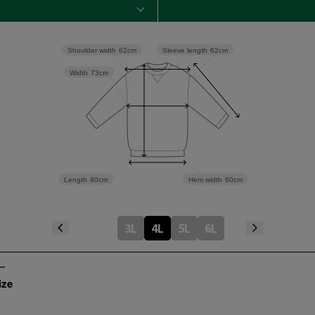
Sleeve length
62cm
Shoulder width
62cm
Width
73cm
Length
80cm
Hem width
60cm
3L
4L
5L
6L
ize