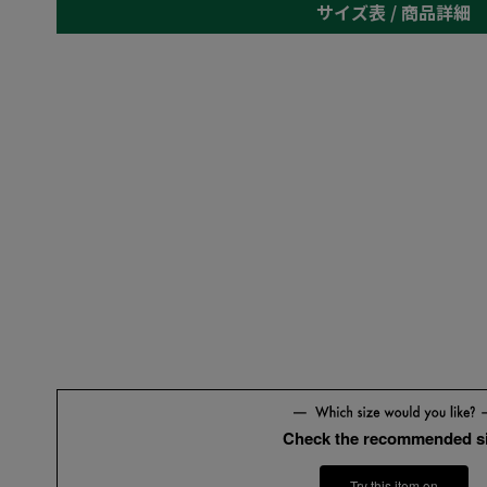
サイズ表 /
商品詳細
Check the recommended s
Try this item on