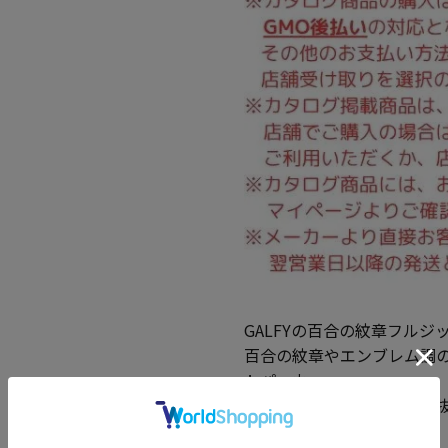
GALFYの百合の紋章フルジ
百合の紋章やエンブレム調
トパーカー。
ガルフィらしいインパクト