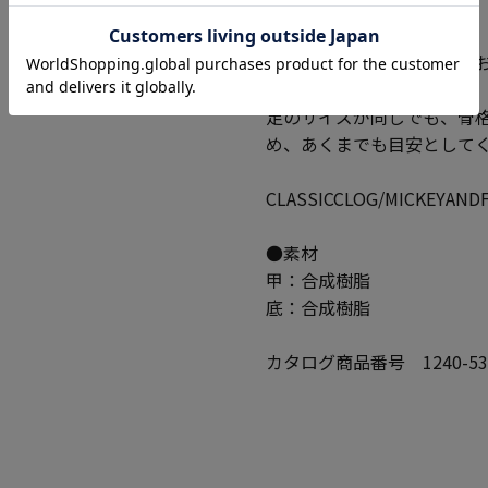
【サイズについて】
足の実寸のままのサイズを
足のサイズが同じでも、骨
め、あくまでも目安として
CLASSICCLOG/MICKEYANDF
●素材
甲：合成樹脂
底：合成樹脂
カタログ商品番号 1240-53