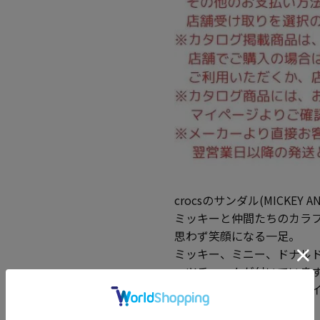
crocsのサンダル(MICKEY AN
ミッキーと仲間たちのカラ
思わず笑顔になる一足。
ミッキー、ミニー、ドナル
ッツチャームが付いていま
軽くて快適な履き心地のアイ
魅力です。