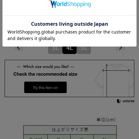
Hem width
54cm
Length
72cm
3L
4L
5L
Check the recommended size
Try this item on