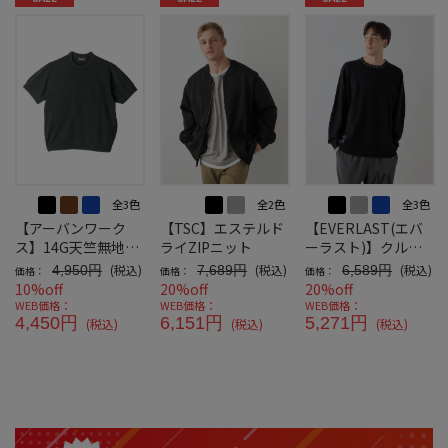
全3色
全2色
全3色
【アーバンワーク
【TSC】エステルド
【EVERLAST(エバ
ス】14G天竺無地調
ライZIPニット
ーラスト)】クルー
ニットクルーネック
ネック襟ジャガード
(税込)
(税込)
(税込)
4,950円
7,689円
6,589円
価格：
価格：
価格：
ニット
10%off
20%off
20%off
WEB価格：
WEB価格：
WEB価格：
4,450円
6,151円
5,271円
(税込)
(税込)
(税込)