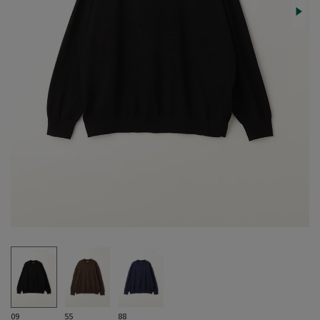
09
55
88