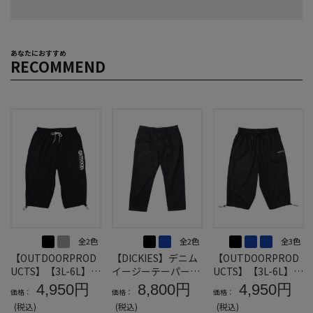
あなたにおすすめ
RECOMMEND
全2色
全2色
全3色
【OUTDOORPROD
【DICKIES】デニム
【OUTDOORPROD
UCTS】【3L-6L】天
イージーテーパード
UCTS】【3L-6L】D
竺クロップドパンツ
パンツ＊カタログ商
RYメッシュクロップ
4,950円
8,800円
4,950円
価格：
価格：
価格：
＊カタログ商品
品
ドパンツ＊カタログ
(税込)
(税込)
(税込)
商品