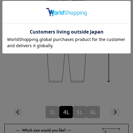
Hip
137cm
Thickness of thigh
41cm
Outseam length
104cm
3L
4L
5L
6L