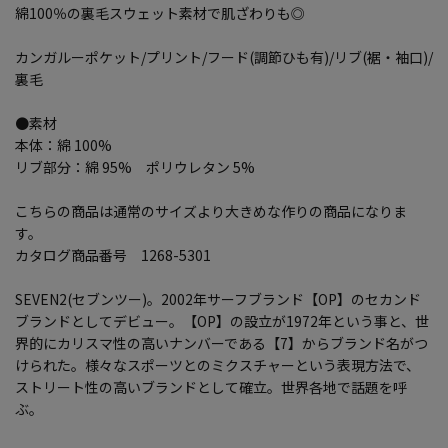
綿100％の裏毛スウェット素材で肌ざわりも◎
カンガルーポケット/プリント/フード(調節ひも有)/リブ(裾・袖口)/
裏毛
●素材
本体：綿 100%
リブ部分：綿 95% ポリウレタン 5%
こちらの商品は通常のサイズより大きめな作りの商品になりま
す。
カタログ商品番号 1268-5301
SEVEN2(セブンツー)。2002年サーフブランド【OP】のセカンド
ブランドとしてデビュー。【OP】の設立が1972年という事と、世
界的にカリスマ性の高いナンバーである【7】からブランド名がつ
けられた。様々なスポーツとのミクスチャーという表現方法で、
ストリート性の高いブランドとして確立。世界各地で話題を呼
ぶ。