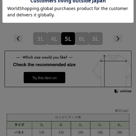
Length
82cm
Hem width
65cm
3L
4L
5L
6L
8L
Check the recommended size
Try this item on