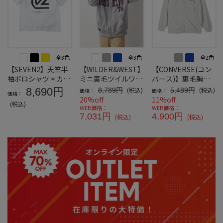
全3色
全3色
全2色
【SEVEN2】天竺半
【WILDER&WEST】
【CONVERSE(コン
袖ポロシャツ＊カタ
ミニ裏毛ツイルワッ
バース)】裏毛胸刺
ログ商品
ペンスウェットパー
繍フルジップパーカ
8,690円
(税込)
(税込)
8,789円
5,489円
価格：
価格：
価格：
カー
ー
20%off
11%off
(税込)
WEB価格：
WEB価格：
7,031円
4,900円
(税込)
(税込)